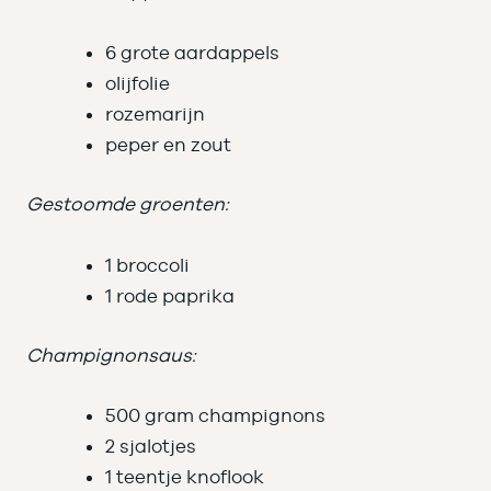
6 grote aardappels
olijfolie
rozemarijn
peper en zout
Gestoomde groenten:
1 broccoli
1 rode paprika
Champignonsaus:
500 gram champignons
2 sjalotjes
1 teentje knoflook