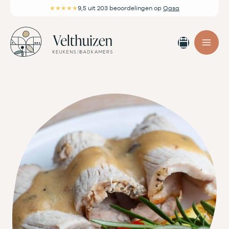
Ga
★★★★★
9,5
uit 203 beoordelingen
op
Qasa
naar
de
Afspra
inhoud
maken