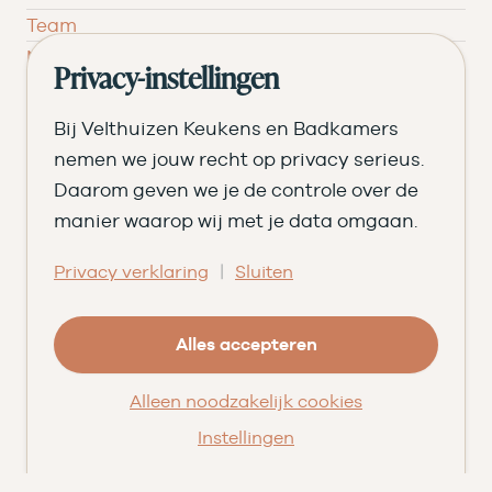
Team
Nieuws
Privacy-instellingen
Pluspunten
Vacatures ➑
Bij Velthuizen Keukens en Badkamers
Openingstijden
nemen we jouw recht op privacy serieus.
Daarom geven we je de controle over de
DI
09.00 tot 17.30
manier waarop wij met je data omgaan.
WO
09.00 tot 17.30
|
Privacy verklaring
Sluiten
DO
09.00 tot 17.30
Alles accepteren
VR
09.00 tot 20.00
ZA
09.00 tot 16.30
Alleen noodzakelijk cookies
Instellingen
© Velthuizen Keukens en Badkamers
Cookies
Privacy