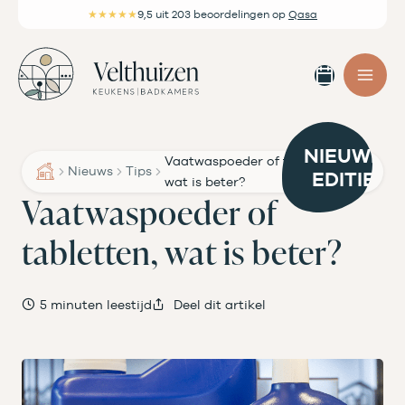
Ga
★★★★★
9,5
uit 203 beoordelingen
op
Qasa
naar
de
Afspra
inhoud
maken
NIEUWE
Vaatwaspoeder of tabletten,
Nieuws
Tips
EDITIE
wat is beter?
Vaatwaspoeder of
tabletten, wat is beter?
5 minuten leestijd
Deel dit artikel