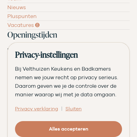
Nieuws
Pluspunten
Vacatures ➑
Openingstijden
DI
09.00 tot 17.30
Privacy-instellingen
WO
09.00 tot 17.30
Bij Velthuizen Keukens en Badkamers
DO
09.00 tot 17.30
nemen we jouw recht op privacy serieus.
Daarom geven we je de controle over de
VR
09.00 tot 20.00
manier waarop wij met je data omgaan.
ZA
09.00 tot 16.30
|
Privacy verklaring
Sluiten
© Velthuizen Keukens en Badkamers
Cookies
Privacy
Alles accepteren
Facebook
Instagram
Pinterest
LinkedIn
YouTube