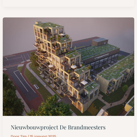
Nieuwbouwproject De Brandmeesters
Door
Tim
/
15 januari 2025