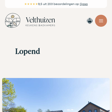
Ga
★★★★★
9,5
uit 203 beoordelingen
op
Qasa
naar
de
Afspra
inhoud
maken
Lopend