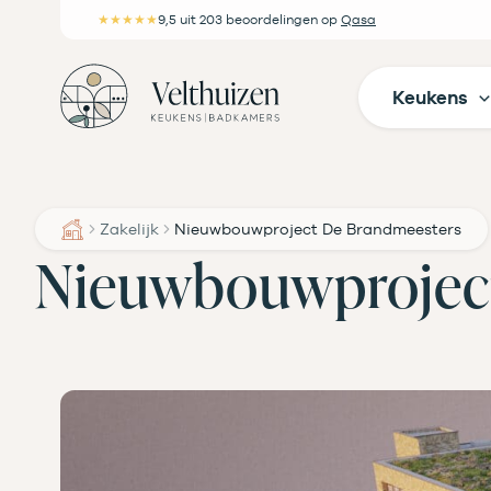
Ga
★★★★★
9,5
uit 203 beoordelingen
op
Qasa
naar
de
Keukens
inhoud
Zakelijk
Nieuwbouwproject De Brandmeesters
Nieuwbouwprojec