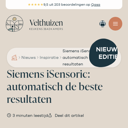
Ga
★★★★★
9,5
uit 203 beoordelingen
op
Qasa
naar
de
Afspra
inhoud
maken
NIEUWE
Siemens iSensoric:
EDITIE
Nieuws
Inspiratie
automatisch de beste
resultaten
Siemens iSensoric:
automatisch de beste
resultaten
3 minuten leestijd
Deel dit artikel