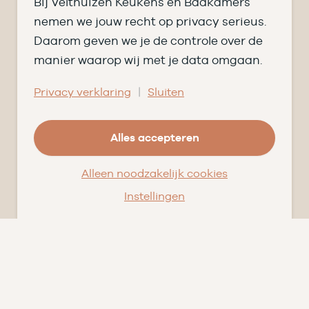
Bij Velthuizen Keukens en Badkamers
Openingstijden
nemen we jouw recht op privacy serieus.
Daarom geven we je de controle over de
DI
09.00 tot 17.30
manier waarop wij met je data omgaan.
WO
09.00 tot 17.30
|
Privacy verklaring
Sluiten
DO
09.00 tot 17.30
Alles accepteren
VR
09.00 tot 20.00
ZA
09.00 tot 16.30
Alleen noodzakelijk cookies
Instellingen
© Velthuizen Keukens en Badkamers
Cookies
Privacy
Facebook
Instagram
Pinterest
LinkedIn
YouTube
★★★★★
9,5
uit 203 beoordelingen
op
Qasa