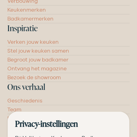
Verbouwing
Keukenmerken
Badkamermerken
Inspiratie
Verken jouw keuken
Stel jouw keuken samen
Begroot jouw badkamer
Ontvang het magazine
Bezoek de showroom
Ons verhaal
Geschiedenis
Team
Nieuws
Privacy-instellingen
Pluspunten
Vacatures ➑