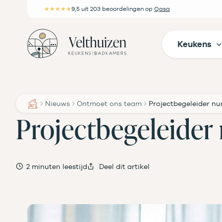
Ga
★★★★★
9,5
uit 203 beoordelingen
op
Qasa
naar
de
Keukens
inhoud
Nieuws
Ontmoet ons team
Projectbegeleider n
Projectbegeleider
2 minuten leestijd
Deel dit artikel