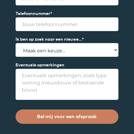
r
n
a
Telefoonnummer
*
a
m
Ik ben op zoek naar een nieuwe…
*
Eventuele opmerkingen
Bel mij voor een afspraak