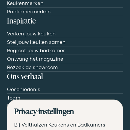
Keukenmerken
Badkamermerken
Inspiratie
Verken jouw keuken
Stel jouw keuken samen
Begroot jouw badkamer
Ontvang het magazine
Bezoek de showroom
Ons verhaal
Geschiedenis
Team
Nieuws
Privacy-instellingen
Pluspunten
Vacatures ➑
Bij Velthuizen Keukens en Badkamers