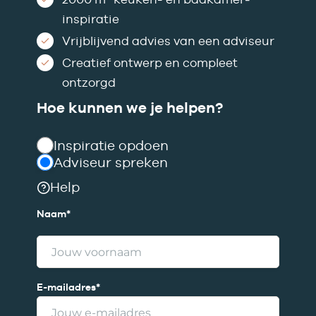
inspiratie
Vrijblijvend advies van een adviseur
Creatief ontwerp en compleet
ontzorgd
Hoe kunnen we je helpen?
Inspiratie opdoen
Adviseur spreken
Help
Naam
*
V
E-mailadres
*
o
o