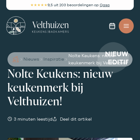
Ga
★★★★★
9,5
uit 203 beoordelingen
op
Qasa
naar
de
Afspra
inhoud
maken
NIEUWE
Nolte Keukens: nieuw
Nieuws
Inspiratie
EDITIE
keukenmerk bij Velthuizen!
Nolte Keukens: nieuw
keukenmerk bij
Velthuizen!
3 minuten leestijd
Deel dit artikel