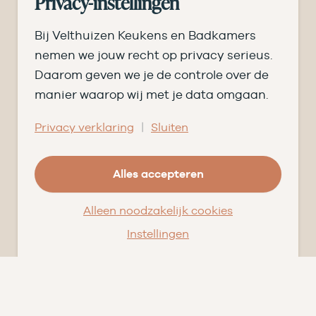
Privacy-instellingen
Pluspunten
Vacatures ➑
Bij Velthuizen Keukens en Badkamers
Openingstijden
nemen we jouw recht op privacy serieus.
Daarom geven we je de controle over de
DI
09.00 tot 17.30
manier waarop wij met je data omgaan.
WO
09.00 tot 17.30
|
Privacy verklaring
Sluiten
DO
09.00 tot 17.30
Alles accepteren
VR
09.00 tot 20.00
ZA
09.00 tot 16.30
Alleen noodzakelijk cookies
Instellingen
© Velthuizen Keukens en Badkamers
Cookies
Privacy
Facebook
Instagram
Pinterest
LinkedIn
YouTube
★★★★★
9,5
uit 203 beoordelingen
op
Qasa