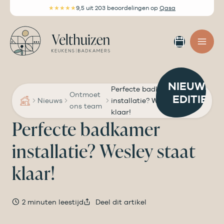
Ga
★★★★★
9,5
uit 203 beoordelingen
op
Qasa
naar
de
Afspra
inhoud
maken
NIEUWE
Perfecte badkamer
Ontmoet
EDITIE
Nieuws
installatie? Wesley staat
ons team
klaar!
Perfecte badkamer
installatie? Wesley staat
klaar!
2 minuten leestijd
Deel dit artikel