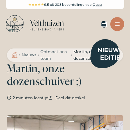
Ga
★★★★★
9,5
uit 203 beoordelingen
op
Qasa
naar
de
Afspra
inhoud
maken
NIEUWE
Ontmoet ons
Martin, onze
Nieuws
EDITIE
team
dozenschuiver ;)
Martin, onze
dozenschuiver ;)
2 minuten leestijd
Deel dit artikel