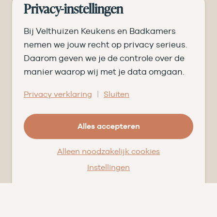
Nieuws
Privacy-instellingen
Pluspunten
Vacatures ➑
Bij Velthuizen Keukens en Badkamers
Openingstijden
nemen we jouw recht op privacy serieus.
Daarom geven we je de controle over de
DI
09.00 tot 17.30
manier waarop wij met je data omgaan.
WO
09.00 tot 17.30
|
Privacy verklaring
Sluiten
DO
09.00 tot 17.30
Alles accepteren
VR
09.00 tot 20.00
ZA
09.00 tot 16.30
Alleen noodzakelijk cookies
Instellingen
© Velthuizen Keukens en Badkamers
Cookies
Privacy
Facebook
Instagram
Pinterest
LinkedIn
YouTube