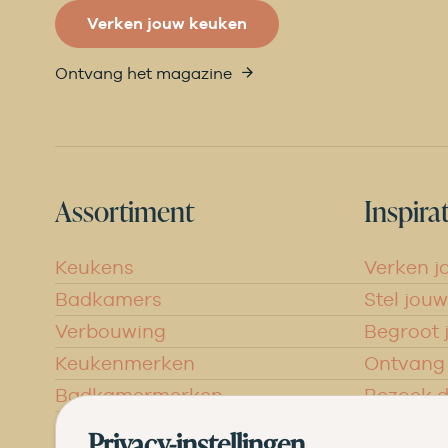
Verken jouw keuken
Ontvang het magazine
Assortiment
Inspirat
Keukens
Verken j
Badkamers
Stel jou
Verbouwing
Begroot
Keukenmerken
Ontvang
Badkamermerken
Bezoek 
Privacy-instellingen