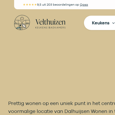
Ga
★★★★★
9,5
uit 203 beoordelingen
op
Qasa
naar
de
Keukens
inhoud
Prettig wonen op een uniek punt in het cent
voormalige locatie van Dalhuijsen Wonen in