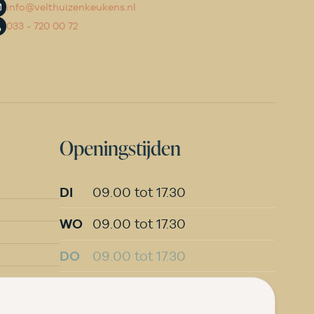
info@velthuizenkeukens.nl
033 - 720 00 72
Openingstijden
DI
09.00 tot 17.30
WO
09.00 tot 17.30
DO
09.00 tot 17.30
VR
09.00 tot 20.00