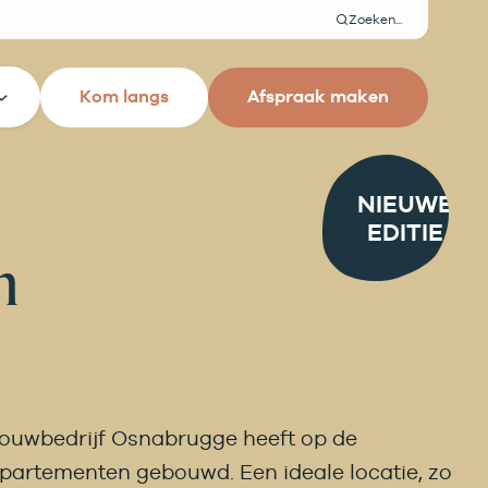
Zoeken
Kom langs
Afspraak maken
NIEUWE
EDITIE
n
 Bouwbedrijf Osnabrugge heeft op de
partementen gebouwd. Een ideale locatie, zo