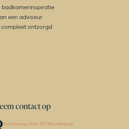
 badkamer­inspiratie
van een adviseur
n compleet ontzorgd
eem contact op
Stationsweg Oost 277, Woudenberg