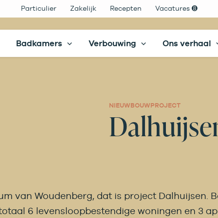
Particulier
Zakelijk
Recepten
Vacatures ➑
Badkamers
Verbouwing
Ons verhaal
NIEUWBOUWPROJECT
Dalhuijse
rum van Woudenberg, dat is project Dalhuijsen.
 totaal 6 levensloopbestendige woningen en 3 ap