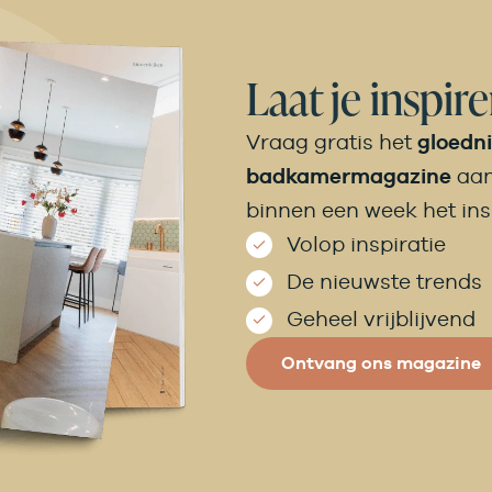
Laat je inspir
Vraag gratis het
gloedn
badkamermagazine
aan
binnen een week het in
Volop inspiratie
De nieuwste trends
Geheel vrijblijvend
Ontvang ons magazine