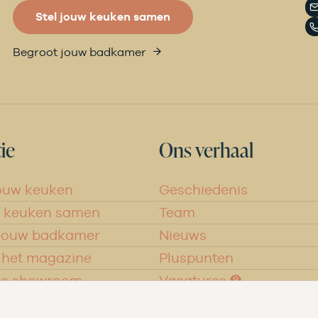
Stel jouw keuken samen
Begroot jouw badkamer
ie
Ons verhaal
ouw keuken
Geschiedenis
w keuken samen
Team
 jouw badkamer
Nieuws
 het magazine
Pluspunten
de showroom
Vacatures ➑