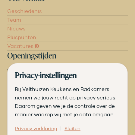
Geschiedenis
Team
Nieuws
Pluspunten
Vacatures ➑
Openingstijden
DI
09.00 tot 17.30
Privacy-instellingen
WO
09.00 tot 17.30
Bij Velthuizen Keukens en Badkamers
DO
09.00 tot 17.30
nemen we jouw recht op privacy serieus.
Daarom geven we je de controle over de
VR
09.00 tot 20.00
manier waarop wij met je data omgaan.
ZA
09.00 tot 16.30
|
Privacy verklaring
Sluiten