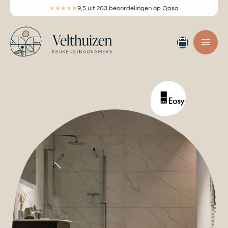
Ga
★★★★★
9,5
uit 203 beoordelingen
op
Qasa
naar
de
Afspra
inhoud
maken