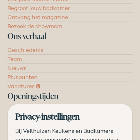
Begroot jouw badkamer
Ontvang het magazine
Bezoek de showroom
Ons verhaal
Geschiedenis
Team
Nieuws
Pluspunten
Vacatures ➑
Openingstijden
DI
09.00 tot 17.30
Privacy-instellingen
WO
09.00 tot 17.30
Bij Velthuizen Keukens en Badkamers
DO
09.00 tot 17.30
nemen we jouw recht op privacy serieus.