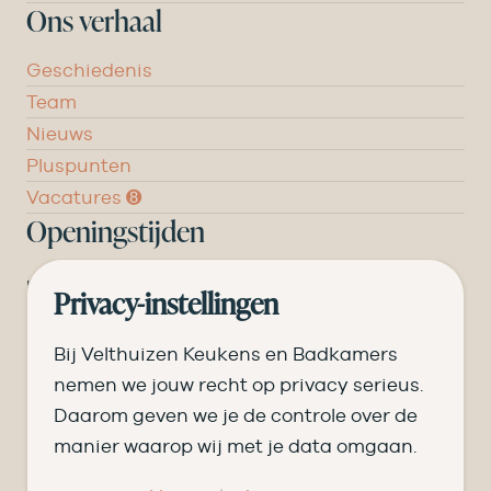
Ons verhaal
Geschiedenis
Team
Nieuws
Pluspunten
Vacatures ➑
Openingstijden
DI
09.00 tot 17.30
Privacy-instellingen
WO
09.00 tot 17.30
Bij Velthuizen Keukens en Badkamers
DO
09.00 tot 17.30
nemen we jouw recht op privacy serieus.
Daarom geven we je de controle over de
VR
09.00 tot 20.00
manier waarop wij met je data omgaan.
ZA
09.00 tot 16.30