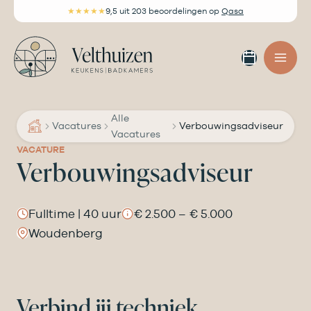
Ga
★★★★★
9,5
uit 203 beoordelingen
op
Qasa
naar
de
Afspra
inhoud
maken
Alle
Vacatures
Verbouwingsadviseur
Vacatures
VACATURE
Verbouwingsadviseur
Fulltime | 40 uur
€ 2.500 – € 5.000
Woudenberg
Verbind jij techniek,