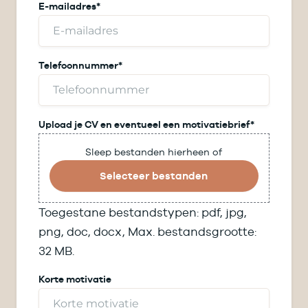
r
E-mailadres
*
c
n
h
a
t
a
e
m
r
Telefoonnummer
*
n
a
a
m
Upload je CV en eventueel een motivatiebrief
*
Sleep bestanden hierheen of
Selecteer bestanden
Toegestane bestandstypen: pdf, jpg,
png, doc, docx, Max. bestandsgrootte:
32 MB.
Korte motivatie