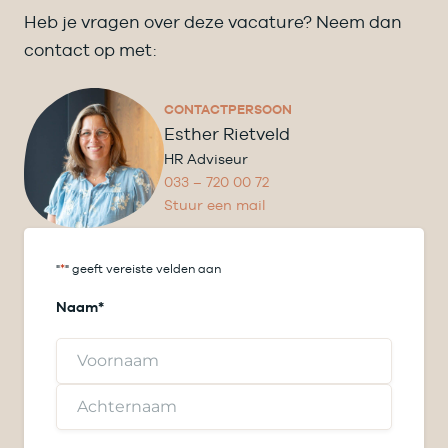
Heb je vragen over deze vacature? Neem dan
contact op met:
CONTACTPERSOON
Esther Rietveld
HR Adviseur
033 – 720 00 72
Stuur een mail
"
*
" geeft vereiste velden aan
Naam
*
V
o
o
A