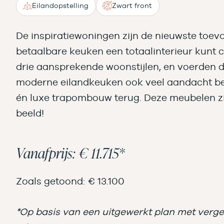
Eilandopstelling
Zwart front
De inspiratiewoningen zijn de nieuwste toev
betaalbare keuken een totaalinterieur kunt c
drie aansprekende woonstijlen, en voerden dit
moderne eilandkeuken ook veel aandacht be
én luxe trapombouw terug. Deze meubelen zi
beeld!
Vanafprijs: € 11.715*
Zoals getoond: € 13.100
*Op basis van een uitgewerkt plan met vergel