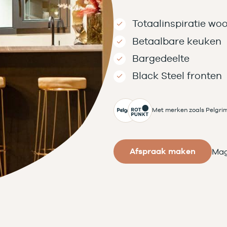
Totaalinspiratie woo
Betaalbare keuken
Bargedeelte
Black Steel fronten
Met merken zoals Pelgri
Afspraak maken
Mag