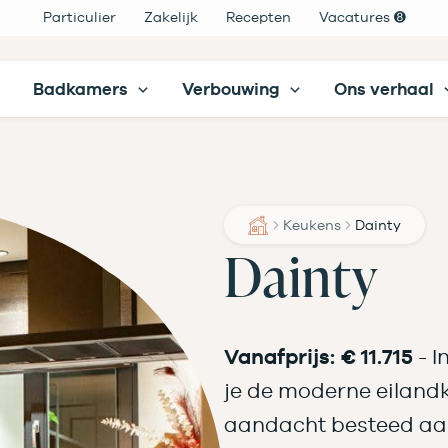
Particulier
Zakelijk
Recepten
Vacatures ➑
Badkamers
Verbouwing
Ons verhaal
Keukens
Dainty
Dainty
Vanafprijs: € 11.715
- I
je de moderne eilandk
aandacht besteed a