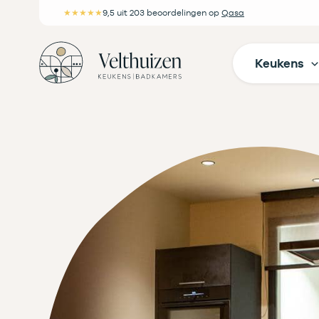
Ga
★★★★★
9,5
uit 203 beoordelingen
op
Qasa
naar
de
Keukens
inhoud