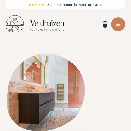
Ga
★★★★★
9,5
uit 203 beoordelingen
op
Qasa
naar
de
Afspra
inhoud
maken