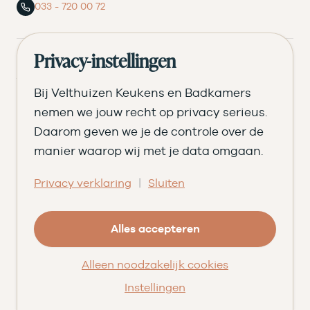
033 - 720 00 72
Privacy-instellingen
Assortiment
Bij Velthuizen Keukens en Badkamers
Keukens
nemen we jouw recht op privacy serieus.
Badkamers
Daarom geven we je de controle over de
Verbouwing
manier waarop wij met je data omgaan.
Keukenmerken
|
Privacy verklaring
Sluiten
Badkamermerken
Inspiratie
Alles accepteren
Verken jouw keuken
Stel jouw keuken samen
Alleen noodzakelijk cookies
Begroot jouw badkamer
Instellingen
Ontvang het magazine