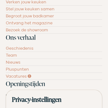
Verken jouw keuken
Stel jouw keuken samen
Begroot jouw badkamer
Ontvang het magazine
Bezoek de showroom
Ons verhaal
Geschiedenis
Team
Nieuws
Pluspunten
Vacatures ➑
Openingstijden
DI
09.00 tot 17.30
Privacy-instellingen
WO
09.00 tot 17.30