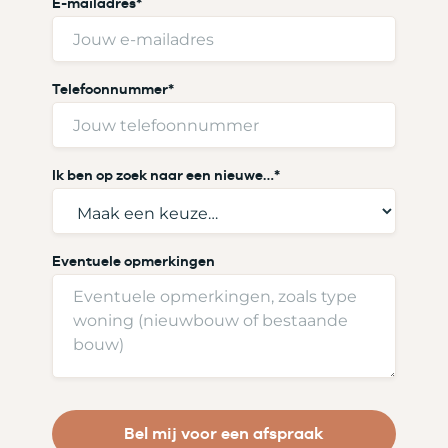
E-mailadres
*
o
o
r
n
a
Telefoonnummer
*
a
m
Ik ben op zoek naar een nieuwe…
*
Eventuele opmerkingen
Bel mij voor een afspraak