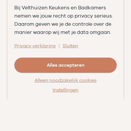
Vacatures ➑
Bij Velthuizen Keukens en Badkamers
Openingstijden
nemen we jouw recht op privacy serieus.
Daarom geven we je de controle over de
DI
09.00 tot 17.30
manier waarop wij met je data omgaan.
WO
09.00 tot 17.30
|
Privacy verklaring
Sluiten
DO
09.00 tot 17.30
Alles accepteren
VR
09.00 tot 20.00
ZA
09.00 tot 16.30
Alleen noodzakelijk cookies
Instellingen
© Velthuizen Keukens en Badkamers
Cookies
Privacy
Facebook
Instagram
Pinterest
LinkedIn
YouTube
★★★★★
9,5
uit 203 beoordelingen
op
Qasa