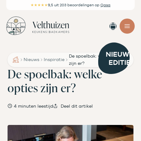
Ga
★★★★★
9,5
uit 203 beoordelingen
op
Qasa
naar
de
Afspra
inhoud
maken
NIEUWE
De spoelbak: welke opties
Nieuws
Inspiratie
EDITIE
zijn er?
De spoelbak: welke
opties zijn er?
4 minuten leestijd
Deel dit artikel