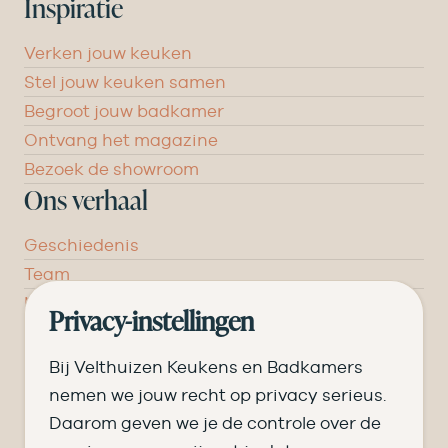
Inspiratie
Verken jouw keuken
Stel jouw keuken samen
Begroot jouw badkamer
Ontvang het magazine
Bezoek de showroom
Ons verhaal
Geschiedenis
Team
Nieuws
Privacy-instellingen
Pluspunten
Vacatures ➑
Bij Velthuizen Keukens en Badkamers
Openingstijden
nemen we jouw recht op privacy serieus.
Daarom geven we je de controle over de
DI
09.00 tot 17.30