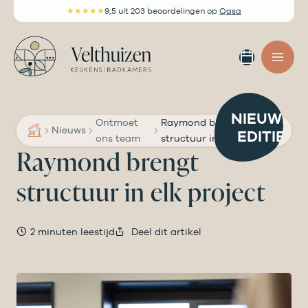
Ga
★★★★★
9,5
uit 203 beoordelingen
op
Qasa
naar
de
Afspra
inhoud
maken
NIEUWE
Ontmoet
Raymond brengt
Nieuws
EDITIE
ons team
structuur in elk project
Raymond brengt
structuur in elk project
2 minuten leestijd
Deel dit artikel