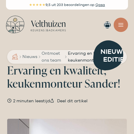
Ga
★★★★★
9,5
uit 203 beoordelingen
op
Qasa
naar
de
Afspra
inhoud
maken
NIEUWE
Ontmoet
Ervaring en kwaliteit;
Nieuws
EDITIE
ons team
keukenmonteur Sander!
Ervaring en kwaliteit;
keukenmonteur Sander!
2 minuten leestijd
Deel dit artikel