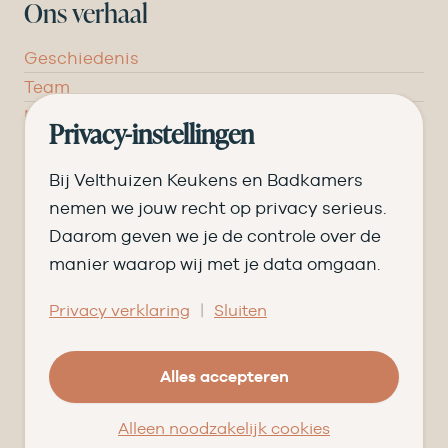
Ons verhaal
Geschiedenis
Team
Nieuws
Privacy-instellingen
Pluspunten
Vacatures ➑
Bij Velthuizen Keukens en Badkamers
Openingstijden
nemen we jouw recht op privacy serieus.
Daarom geven we je de controle over de
DI
09.00 tot 17.30
manier waarop wij met je data omgaan.
WO
09.00 tot 17.30
|
Privacy verklaring
Sluiten
DO
09.00 tot 17.30
Alles accepteren
VR
09.00 tot 20.00
ZA
09.00 tot 16.30
Alleen noodzakelijk cookies