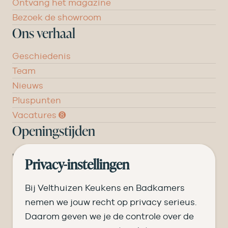
Ontvang het magazine
Bezoek de showroom
Ons verhaal
Geschiedenis
Team
Nieuws
Pluspunten
Vacatures ➑
Openingstijden
DI
09.00 tot 17.30
Privacy-instellingen
WO
09.00 tot 17.30
Bij Velthuizen Keukens en Badkamers
DO
09.00 tot 17.30
nemen we jouw recht op privacy serieus.
Daarom geven we je de controle over de
VR
09.00 tot 20.00