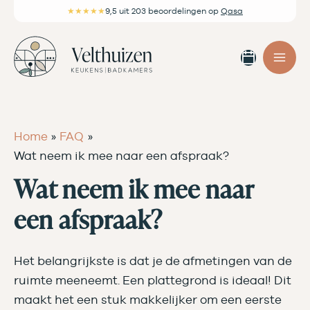
Ga
★★★★★
9,5
uit 203 beoordelingen
op
Qasa
naar
de
Afspra
inhoud
maken
Home
FAQ
Wat neem ik mee naar een afspraak?
Wat neem ik mee naar
een afspraak?
Het belangrijkste is dat je de afmetingen van de
ruimte meeneemt. Een plattegrond is ideaal! Dit
maakt het een stuk makkelijker om een eerste