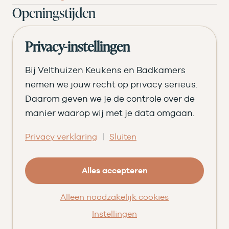
Openingstijden
DI
09.00 tot 17.30
Privacy-instellingen
WO
09.00 tot 17.30
Bij Velthuizen Keukens en Badkamers
DO
09.00 tot 17.30
nemen we jouw recht op privacy serieus.
Daarom geven we je de controle over de
VR
09.00 tot 20.00
manier waarop wij met je data omgaan.
ZA
09.00 tot 16.30
|
Privacy verklaring
Sluiten
© Velthuizen Keukens en Badkamers
Cookies
Privacy
Alles accepteren
Facebook
Instagram
Pinterest
LinkedIn
YouTube
Alleen noodzakelijk cookies
★★★★★
9,5
uit 203 beoordelingen
op
Qasa
Instellingen