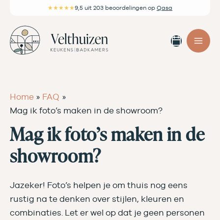
Ga
★★★★★
9,5
uit 203 beoordelingen
op
Qasa
naar
de
Afspra
inhoud
maken
Home
FAQ
Mag ik foto’s maken in de showroom?
Mag ik foto’s maken in de
showroom?
Jazeker! Foto’s helpen je om thuis nog eens
rustig na te denken over stijlen, kleuren en
combinaties. Let er wel op dat je geen personen