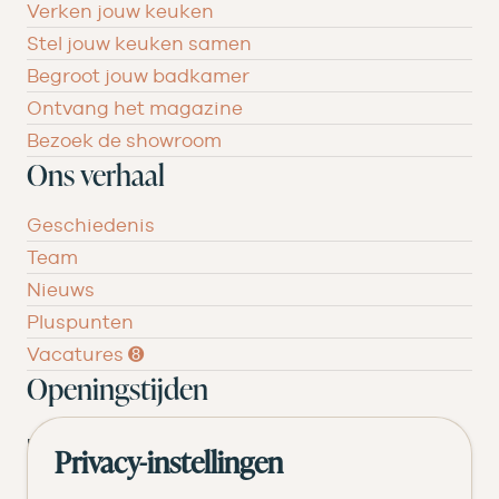
Verken jouw keuken
Stel jouw keuken samen
Begroot jouw badkamer
Ontvang het magazine
Bezoek de showroom
Ons verhaal
Geschiedenis
Team
Nieuws
Pluspunten
Vacatures ➑
Openingstijden
DI
09.00 tot 17.30
Privacy-instellingen
WO
09.00 tot 17.30