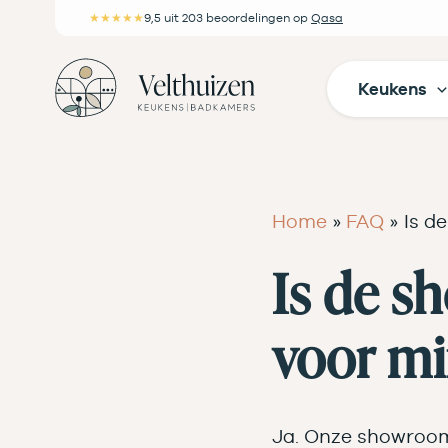
Ga
★★★★★
9,5
uit 203 beoordelingen
op
Qasa
naar
de
Keukens
inhoud
Home
FAQ
Is d
Is de s
voor mi
Ja. Onze showroom 