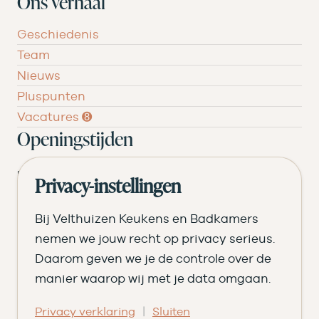
Ons verhaal
Geschiedenis
Team
Nieuws
Pluspunten
Vacatures ➑
Openingstijden
DI
09.00 tot 17.30
Privacy-instellingen
WO
09.00 tot 17.30
Bij Velthuizen Keukens en Badkamers
DO
09.00 tot 17.30
nemen we jouw recht op privacy serieus.
Daarom geven we je de controle over de
VR
09.00 tot 20.00
manier waarop wij met je data omgaan.
ZA
09.00 tot 16.30
|
Privacy verklaring
Sluiten