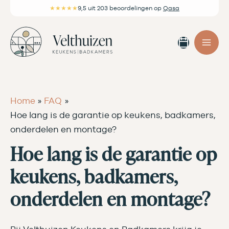
Ga
★★★★★
9,5
uit 203 beoordelingen
op
Qasa
naar
de
Afspra
inhoud
maken
Home
FAQ
Hoe lang is de garantie op keukens, badkamers,
onderdelen en montage?
Hoe lang is de garantie op
keukens, badkamers,
onderdelen en montage?