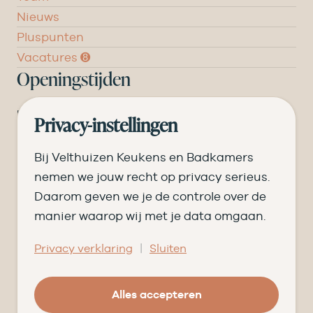
Nieuws
Pluspunten
Vacatures ➑
Openingstijden
DI
09.00 tot 17.30
Privacy-instellingen
WO
09.00 tot 17.30
Bij Velthuizen Keukens en Badkamers
DO
09.00 tot 17.30
nemen we jouw recht op privacy serieus.
Daarom geven we je de controle over de
VR
09.00 tot 20.00
manier waarop wij met je data omgaan.
ZA
09.00 tot 16.30
|
Privacy verklaring
Sluiten
© Velthuizen Keukens en Badkamers
Cookies
Privacy
Alles accepteren
Facebook
Instagram
Pinterest
LinkedIn
YouTube