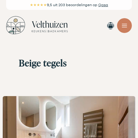
Ga
★★★★★
9,5
uit 203 beoordelingen
op
Qasa
naar
de
Afspra
inhoud
maken
Beige tegels