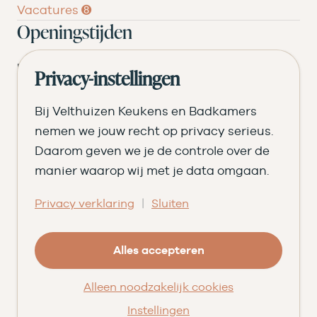
Vacatures ➑
Openingstijden
DI
09.00 tot 17.30
Privacy-instellingen
WO
09.00 tot 17.30
Bij Velthuizen Keukens en Badkamers
DO
09.00 tot 17.30
nemen we jouw recht op privacy serieus.
Daarom geven we je de controle over de
VR
09.00 tot 20.00
manier waarop wij met je data omgaan.
ZA
09.00 tot 16.30
|
Privacy verklaring
Sluiten
© Velthuizen Keukens en Badkamers
Cookies
Privacy
Alles accepteren
Facebook
Instagram
Pinterest
LinkedIn
YouTube
Alleen noodzakelijk cookies
★★★★★
9,5
uit 203 beoordelingen
op
Qasa
Instellingen