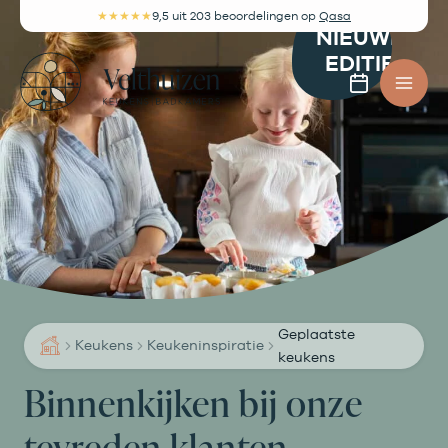
Ga
★★★★★
9,5
uit 203 beoordelingen
op
Qasa
NIEUWE
naar
EDITIE
de
Afspra
inhoud
maken
Geplaatste
Keukens
Keukeninspiratie
keukens
Binnenkijken bij onze
tevreden klanten