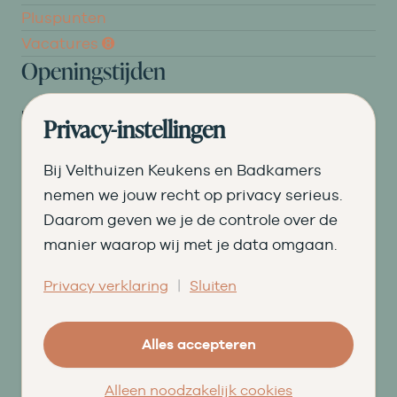
Pluspunten
Vacatures ➑
Openingstijden
DI
09.00 tot 17.30
Privacy-instellingen
WO
09.00 tot 17.30
Bij Velthuizen Keukens en Badkamers
DO
09.00 tot 17.30
nemen we jouw recht op privacy serieus.
Daarom geven we je de controle over de
VR
09.00 tot 20.00
manier waarop wij met je data omgaan.
ZA
09.00 tot 16.30
|
Privacy verklaring
Sluiten
© Velthuizen Keukens en Badkamers
Cookies
Privacy
Alles accepteren
Facebook
Instagram
Pinterest
LinkedIn
YouTube
Alleen noodzakelijk cookies
★★★★★
9,5
uit 203 beoordelingen
op
Qasa