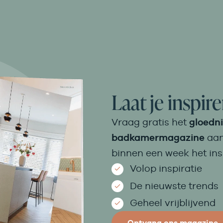
Laat je inspir
Vraag gratis het
gloedn
badkamermagazine
aan
binnen een week het in
Volop inspiratie
De nieuwste trends
Geheel vrijblijvend
Ontvang ons magazine