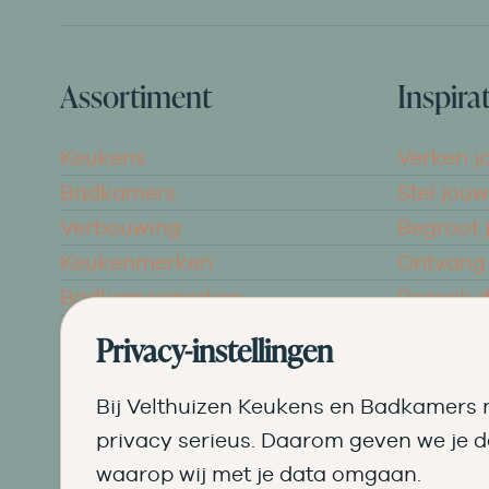
Assortiment
Inspirat
Keukens
Verken j
Badkamers
Stel jou
Verbouwing
Begroot
Keukenmerken
Ontvang
Badkamermerken
Bezoek 
Privacy-instellingen
Bij Velthuizen Keukens en Badkamers
privacy serieus. Daarom geven we je d
waarop wij met je data omgaan.
© Velthuizen Keukens en Badkamers
Cookies
Privacy