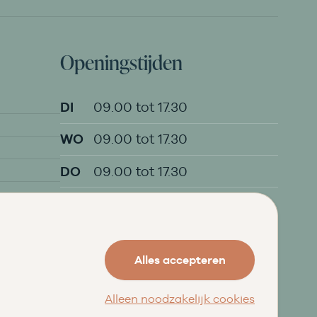
Openingstijden
DI
09.00 tot 17.30
WO
09.00 tot 17.30
DO
09.00 tot 17.30
VR
09.00 tot 20.00
ZA
09.00 tot 16.30
Alles accepteren
Alleen noodzakelijk cookies
★★★★★
9,5
uit 203 beoordelingen
op
Qasa