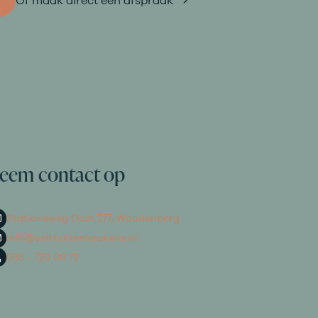
Of maak direct een afspraak
eem contact op
Stationsweg Oost 277, Woudenberg
info@velthuizenkeukens.nl
033 - 720 00 72