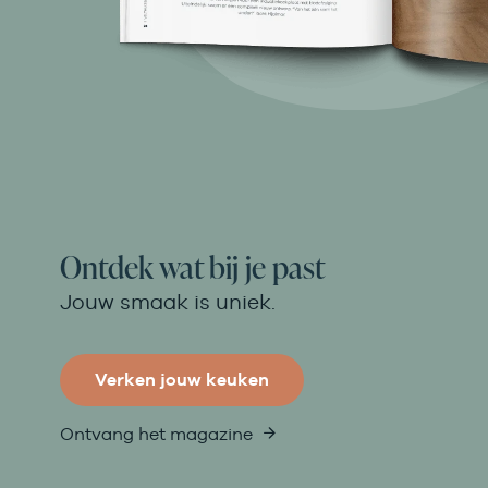
Ontdek wat bij je past
Jouw smaak is uniek.
Verken jouw keuken
Ontvang het magazine