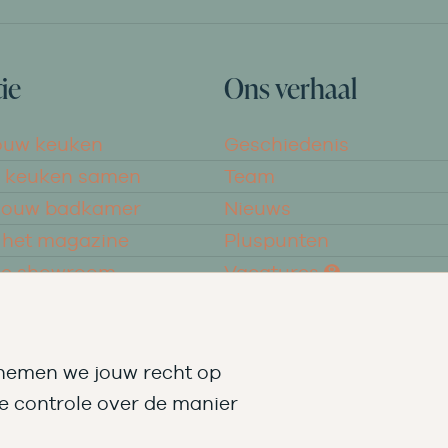
ie
Ons verhaal
ouw keuken
Geschiedenis
w keuken samen
Team
 jouw badkamer
Nieuws
 het magazine
Pluspunten
de showroom
Vacatures ➑
 nemen we jouw recht op
e controle over de manier
Facebook
Instagram
Pinterest
LinkedIn
YouTube