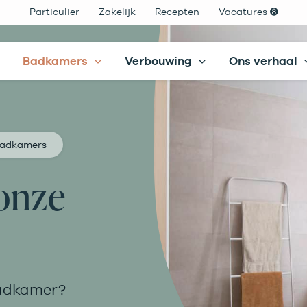
Particulier
Zakelijk
Recepten
Vacatures ➑
Filteren
Badkamers
Verbouwing
Ons verhaal
badkamers
 onze
Alle resultaten bekijken
badkamer?