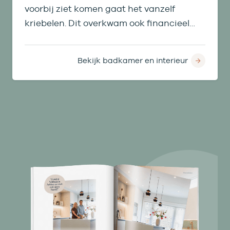
voorbij ziet komen gaat het vanzelf
kriebelen. Dit overkwam ook financieel
manager Arjan. Hij en zijn vrouw Géjanne
besloten er voor te gaan. Ze kozen niet
Bekijk badkamer en interieur
alleen voor een nieuwe badkamer, maar
lieten ook de slaapkamer, bijkeuken en
alle daarbij komende werkzaamheden
door ons aanpakken.