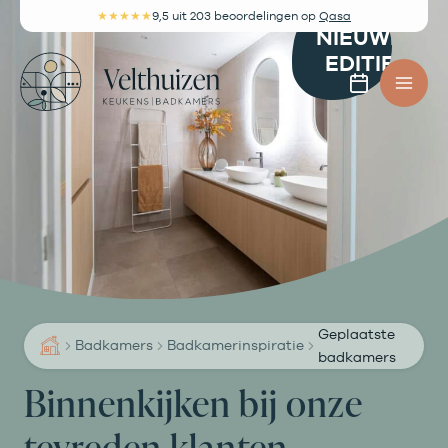
Ga
★★★★★
9,5
uit 203 beoordelingen
op
Qasa
NIEUWE
naar
EDITIE
de
Afspra
inhoud
maken
Geplaatste
Badkamers
Badkamerinspiratie
badkamers
Binnenkijken bij onze
tevreden klanten