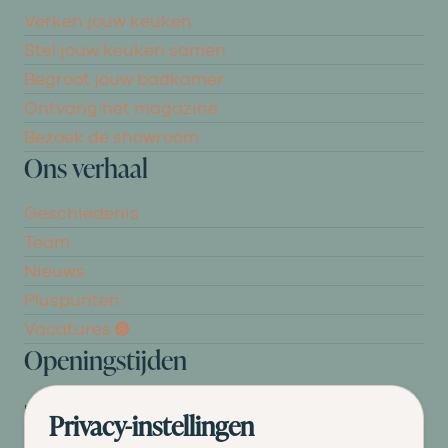
Verken jouw keuken
Stel jouw keuken samen
Begroot jouw badkamer
Ontvang het magazine
Bezoek de showroom
Ons verhaal
Geschiedenis
Team
Nieuws
Pluspunten
Vacatures ➑
Openingstijden
DI
09.00 tot 17.30
Privacy-instellingen